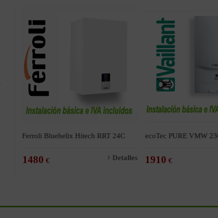
N
.
Ferroli Bluehelix Hitech RRT 24C
ecoTec PURE VMW 236
alles
1480
Detalles
1910