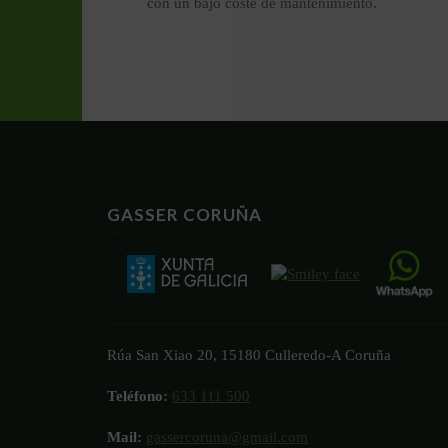
con un bajo coste de mantenimiento.
GASSER CORUÑA
Rúa San Xiao 20, 15180 Culleredo-A Coruña
Teléfono:
633 111 500
Mail:
gassercoruna@gmail.com