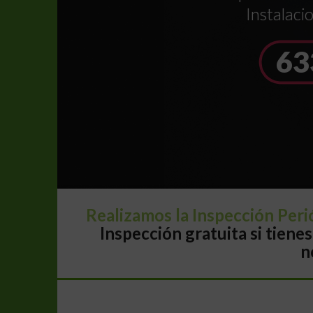
Instalaci
6
3
Realizamos la Inspección Perió
Inspección gratuita si tien
n