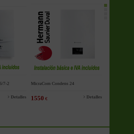
/7-2
MicraCom Condens 24
Viessmann Vi
19/27Kw
Detalles
1550
Detalles
1860