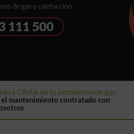
ones de gas y calefacción
3
1
1
1
5
0
0
dica Oficial de tu instalación de gas
es el mantenimiento contratado con
osotros