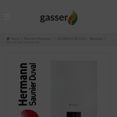
Inicio
Nuestros Productos
CALDERAS DE GAS
Hermann
MicraCom Condens 24