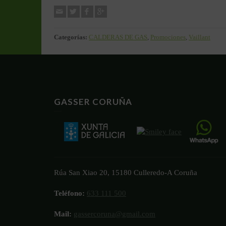
Categorías:
CALDERAS DE GAS
,
Promociones
,
Vaillant
GASSER CORUÑA
Rúa San Xiao 20, 15180 Culleredo-A Coruña
Teléfono:
633 111 500
Mail:
gassercoruna@gmail.com