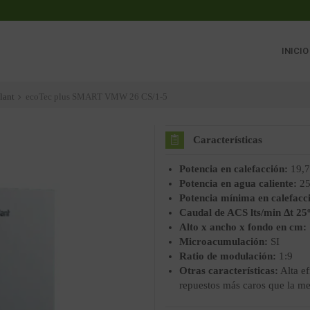
INICIO
lant
ecoTec plus SMART VMW 26 CS/1-5
Características
Potencia en calefacción:
19,
Potencia en agua caliente:
25
Potencia mínima en calefacc
Caudal de ACS lts/min Δt 25
Alto x ancho x fondo en cm:
Microacumulación:
SI
Ratio de modulación:
1:9
Otras características:
Alta ef
repuestos más caros que la me