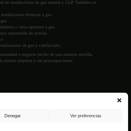
ial de instalaciónes de gas natural y GLP. Tambien en
instalaciones térmicas y gas.
 gas
ntadores y otros aparatos a gas
 para reparación de averías
ca
stalaciones de gas y calefacción.
comunidad o negocio hecho de una manera sencilla,
 la misma empresa y sin preocupaciones.
Denegar
Ver preferencias