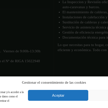
La Inspeccion y Revisión ofic
auto-caravanas y barcos.
El mantenimiento de calderas, 
Instalaciones de calefacción y
Sustitución de calderas y cale
Servicio de asistencia técnica
Gestión de eficiencia energéti
Documentación técnica para in
Lo que necesitas para tu hogar, 
eficiente y económica. Todo con
h. Viernes de 9:00h-13:30h
on el Nº de RIGA 15022948
Gestionar el consentimiento de las cookies
enar y/o acceder a la
Aceptar
ar datos como el
etirar el
acidad
Política de cookies (UE)
Contacto