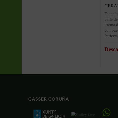
CERAP
Tecnolo
parte de
istema 
con buen
Perfect
Desca
GASSER CORUÑA