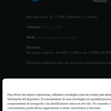
Rúa San Xiao 20, 15180 Culleredo-A Coruña
Teléfono:
633 111 500
Mail:
gassercoruna@gmail.com
Horario:
De lunes a jueves de 9:00-13:30h y de 15:00h-18:30
Empresa habilitada para los servicios mencionados c
Para ofrecer las mejores experiencias, utilizamos tecnologías como las cookies para almac
información del dispositivo. El consentimiento de estas tecnologías nos permitirá proces
comportamiento de navegación o las identificaciones únicas en este sitio. No consentir o r
consentimiento, puede afectar negativamente a ciertas características y funciones.
Copyright © Gasser
Aviso Legal
Política de Priv