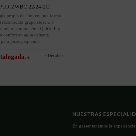
UR ZWBC 22/24-2C
gía propia de Junkers que forma
l reconocido grupo Bosch. ​S​
de microacumulación Quick-Tap​
​ ​confort en agua caliente.
a para pisos pequeños.
talogada.
Detalles
NUESTRAS ESPECIALI
En gasser tenemos la experiencia 