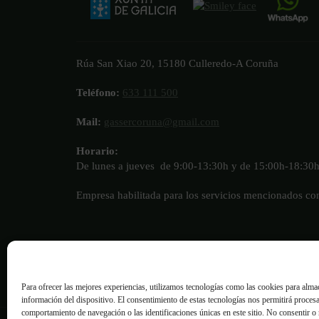
Rúa San Xiao 20, 15180 Culleredo-A Coruña
Teléfono:
633 111 500
Mail:
gassercoruna@gmail.com
Horario:
De lunes a jueves de 9:00-13:30h y de 15:00h-18:30
Empresa habilitada para los servicios mencionados c
Para ofrecer las mejores experiencias, utilizamos tecnologías como las cookies para almac
información del dispositivo. El consentimiento de estas tecnologías nos permitirá proces
comportamiento de navegación o las identificaciones únicas en este sitio. No consentir o r