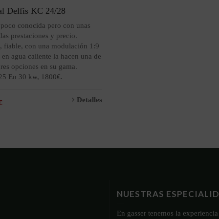
al Delfis KC 24/28
 poco conocida pero con unas
as prestaciones y precio.
, fiable, con una modulación 1:9
 en agua caliente la hacen una de
ores opciones en su gama.
5 En 30 kw, 1800€.
Detalles
NUESTRAS ESPECIALI
En gasser tenemos la experiencia 