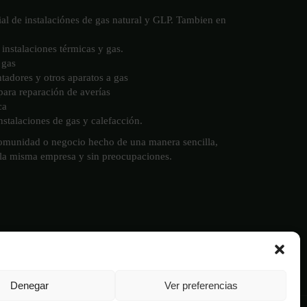
ial de instalaciónes de gas natural y GLP. Tambien en
instalaciones térmicas y gas.
 gas
ntadores y otros aparatos a gas
 para reparación de averías
ca
stalaciones de gas y calefacción.
comunidad o negocio hecho de una manera sencilla,
 la misma empresa y sin preocupaciones.
Denegar
Ver preferencias