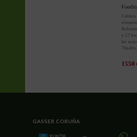
Fondit
Caldera
estupend
Robusta
y 27 kw
las mej
70x40x2
1550
GASSER CORUÑA