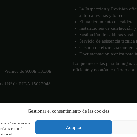
La Inspeccion y Revisión ofic
auto-caravanas y barcos.
El mantenimiento de calderas, 
Instalaciones de calefacción y
Sustitución de calderas y cale
Servicio de asistencia técnica
Gestión de eficiencia energéti
Documentación técnica para in
Lo que necesitas para tu hogar, 
eficiente y económica. Todo con
h. Viernes de 9:00h-13:30h
on el Nº de RIGA 15022948
Gestionar el consentimiento de las cookies
enar y/o acceder a la
Aceptar
ar datos como el
etirar el