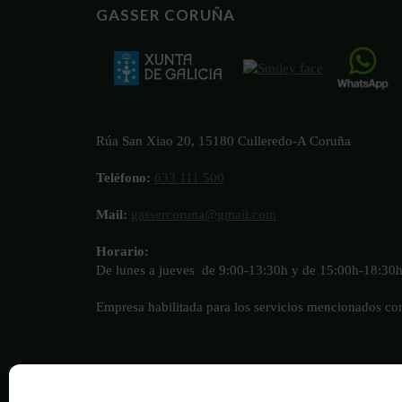
GASSER CORUÑA
Rúa San Xiao 20, 15180 Culleredo-A Coruña
Teléfono:
633 111 500
Mail:
gassercoruna@gmail.com
Horario:
De lunes a jueves de 9:00-13:30h y de 15:00h-18:30
Empresa habilitada para los servicios mencionados c