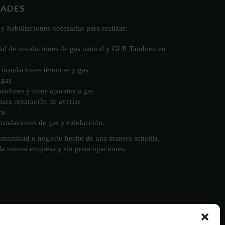
DADES
y habilitaciones necesarias para realizar:
ial de instalaciónes de gas natural y GLP. Tambien en
instalaciones térmicas y gas.
 gas
ntadores y otros aparatos a gas
 para reparación de averías
ca
stalaciones de gas y calefacción.
comunidad o negocio hecho de una manera sencilla,
 la misma empresa y sin preocupaciones.