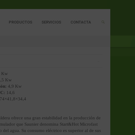
PRODUCTOS
SERVICIOS
CONTACTA
1 Kw
,5 Kw
ión:
4,9 Kw
ºC:
14,6
74×41,8×34,4
ldera ofrece una gran estabilidad en la producción de
cumulador que Saunier denomina Start&Hot Microfast
o del agua. Su consumo eléctrico es superior al de sus