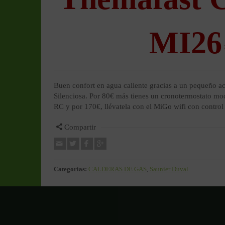
MI26
Buen confort en agua caliente gracias a un pequeño ac
Silenciosa. Por 80€ más tienes un cronotermostato mod
RC y por 170€, llévatela con el MiGo wifi con control
Compartir
Categorías:
CALDERAS DE GAS
,
Saunier Duval