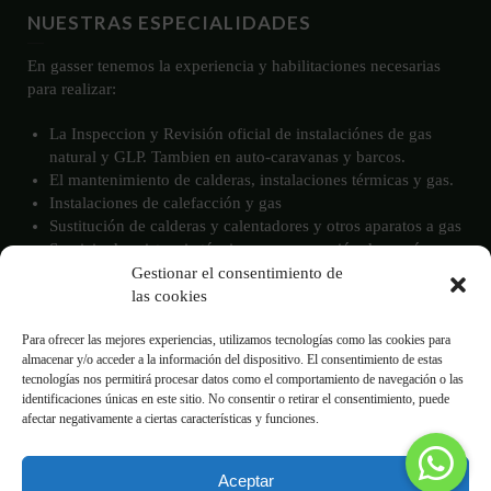
NUESTRAS ESPECIALIDADES
En gasser tenemos la experiencia y habilitaciones necesarias
para realizar:
La Inspeccion y Revisión oficial de instalaciónes de gas
natural y GLP. Tambien en auto-caravanas y barcos.
El mantenimiento de calderas, instalaciones térmicas y gas.
Instalaciones de calefacción y gas
Sustitución de calderas y calentadores y otros aparatos a gas
Servicio de asistencia técnica para reparación de averías
Gestión de eficiencia energética
Gestionar el consentimiento de
Documentación técnica para instalaciones de gas y
las cookies
calefacción.
Para ofrecer las mejores experiencias, utilizamos tecnologías como las cookies para
Lo que necesitas para tu hogar, comunidad o negocio hecho de
almacenar y/o acceder a la información del dispositivo. El consentimiento de estas
una manera sencilla, eficiente y económica. Todo con la misma
tecnologías nos permitirá procesar datos como el comportamiento de navegación o las
empresa y sin preocupaciones.
identificaciones únicas en este sitio. No consentir o retirar el consentimiento, puede
afectar negativamente a ciertas características y funciones.
Aceptar