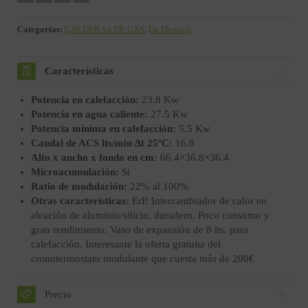
Categorías:
CALDERAS DE GAS
,
De Dietrich
Características
Potencia en calefacción:
23.8 Kw
Potencia en agua caliente:
27.5 Kw
Potencia mínima en calefacción:
5.5 Kw
Caudal de ACS lts/min Δt 25ºC:
16.8
Alto x ancho x fondo en cm:
66.4×36.8×36.4
Microacumulación:
Si
Ratio de modulación:
22% al 100%
Otras características:
ErP. Intercambiador de calor en
aleación de aluminio/silicio, duradero. Poco consumo y
gran rendimiento. Vaso de expansión de 8 lts. para
calefacción. Interesante la oferta gratuita del
cronotermostato modulante que cuesta más de 200€
Precio