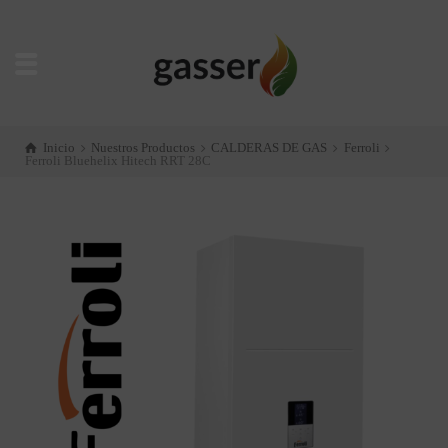
Inicio
Nuestros Productos
CALDERAS DE GAS
Ferroli
Ferroli Bluehelix Hitech RRT 28C